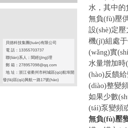
水，其中的
原理及正確運(yùn)行方式
無負(fù)壓
設(shè)定
機(jī)組處
貝德科技集團(tuán)有限公司
電 話：13355703737
(wǎng)實(
聯(lián)系人：聞經(jīng)理
水量增加時(s
郵 箱：278957098@qq.com
地 址：浙江省衢州市柯城區(qū)航埠開
(hào)反饋
發(fā)區(qū)興航一路17號(hào)
(diào)整變
如果少數(s
(tái)泵變
無負(fù)