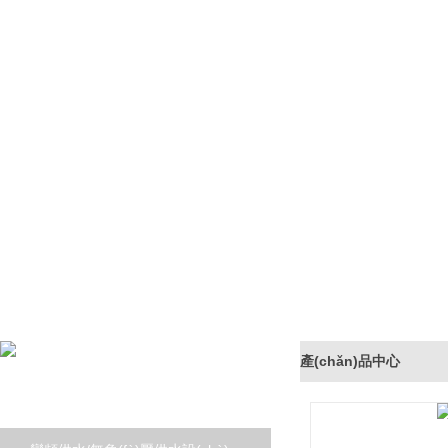
產(chǎn)品中心