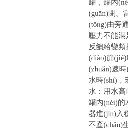
罐，罐內(n
(guān)閉
(tǒng)由旁
壓力不能滿足用
反饋給變頻控制
(diào)節(
(zhuǎn)速
水時(shí)
水：用水高峰時
罐內(nèi
器進(jìn)
不產(chǎn