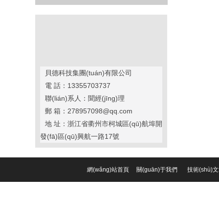
設(shè)備應(yīng)考慮哪些問題
貝德科技集團(tuán)有限公司
電 話：13355703737
聯(lián)系人：聞經(jīng)理
郵 箱：278957098@qq.com
地 址：浙江省衢州市柯城區(qū)航埠開
發(fā)區(qū)興航一路17號
網(wǎng)站首頁
關(guān)于我們
技術(shù)